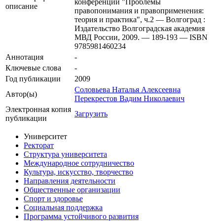
конференции "Проблемы
описание
правопонимания и правоприменения:
теория и практика", ч.2 — Волгоград :
Издательство Волгоградская академия
МВД России, 2009. — 189-193 — ISBN
9785981460234
Аннотация
-
Ключевые cлова
-
Год публикации
2009
Соловьева Наталья Алексеевна
Автор(ы)
Перекрестов Вадим Николаевич
Электронная копия
Загрузить
публикации
Университет
Ректорат
Структура университета
Международное сотрудничество
Культура, искусство, творчество
Направления деятельности
Общественные организации
Спорт и здоровье
Социальная поддержка
Программа устойчивого развития