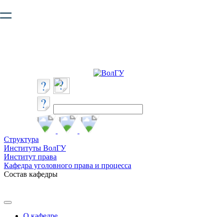
Ваш браузер устарел и не обеспечивает полноценную и
безопасную работу с сайтом. Пожалуйста
обновите браузер
,
чтобы улучшить взаимодействие с сайтом.
Структура
Институты ВолГУ
Институт права
Кафедра уголовного права и процесса
Состав кафедры
О кафедре