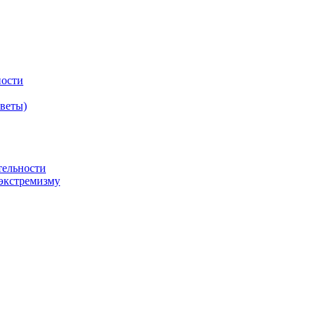
ности
оветы)
тельности
экстремизму