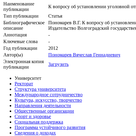
Наименование
К вопросу об установлении уголовной от
публикации
Тип публикации
Статья
Библиографическое
Пономарев В.Г. К вопросу об установлени
описание
Издательство Волгоградский государстве
Аннотация
-
Ключевые cлова
-
Год публикации
2012
Автор(ы)
Пономарев Вячеслав Геннадиевич
Электронная копия
Загрузить
публикации
Университет
Ректорат
Структура университета
Международное сотрудничество
Культура, искусство, творчество
Направления деятельности
Общественные организации
Спорт и здоровье
Социальная поддержка
Программа устойчивого развития
Сведения о доходах