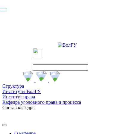
Ваш браузер устарел и не обеспечивает полноценную и
безопасную работу с сайтом. Пожалуйста
обновите браузер
,
чтобы улучшить взаимодействие с сайтом.
Структура
Институты ВолГУ
Институт права
Кафедра уголовного права и процесса
Состав кафедры
О кафедре