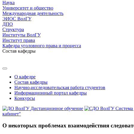
Наука
Университет и общество
Международная деятельность
ЭИОС ВолГУ
ДПО
Структура
Институты ВолГУ
Институт права
Кафедра уголовного права и процесса
Состав кафедры
О кафедре
Состав кафедры
Научно-исследовательская работа студентов
Информационный портал кафедры
Конкурсы
Дистанционное обучение
Система
кабинет"
О некоторых проблемах взаимодействия следовате