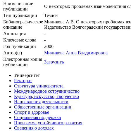
Наименование
О некоторых проблемах взаимодействия сл
публикации
Тип публикации
Тезисы
Библиографическое
Миликова А.В. О некоторых проблемах вза
описание
Издательство Волгоградский государственны
Аннотация
-
Ключевые cлова
-
Год публикации
2006
Автор(ы)
Миликова Анна Владимировна
Электронная копия
Загрузить
публикации
Университет
Ректорат
Структура университета
Международное сотрудничество
Культура, искусство, творчество
Направления деятельности
Общественные организации
Спорт и здоровье
Социальная поддержка
Программа устойчивого развития
Сведения о доходах