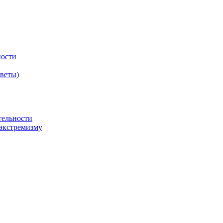
ности
оветы)
тельности
экстремизму