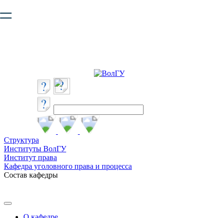
Ваш браузер устарел и не обеспечивает полноценную и
безопасную работу с сайтом. Пожалуйста
обновите браузер
,
чтобы улучшить взаимодействие с сайтом.
Структура
Институты ВолГУ
Институт права
Кафедра уголовного права и процесса
Состав кафедры
О кафедре