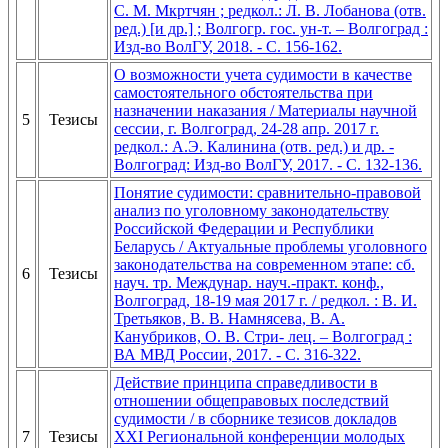
С. М. Мкртчян ; редкол.: Л. В. Лобанова (отв.
ред.) [и др.] ; Волгогр. гос. ун-т. – Волгоград :
Изд-во ВолГУ, 2018. - С. 156-162.
О возможности учета судимости в качестве
самостоятельного обстоятельства при
назначении наказания / Материалы научной
5
Тезисы
сессии, г. Волгоград, 24-28 апр. 2017 г.
редкол.: А.Э. Калинина (отв. ред.) и др. -
Волгоград: Изд-во ВолГУ, 2017. - С. 132-136.
Понятие судимости: сравнительно-правовой
анализ по уголовному законодательству
Российской Федерации и Республики
Беларусь / Актуальные проблемы уголовного
законодательства на современном этапе: сб.
6
Тезисы
науч. тр. Междунар. науч.-практ. конф.,
Волгоград, 18-19 мая 2017 г. / редкол. : В. И.
Третьяков, В. В. Намнясева, В. А.
Канубриков, О. В. Стри- лец. – Волгоград :
ВА МВД России, 2017. - С. 316-322.
Действие принципа справедливости в
отношении общеправовых последствий
судимости / в сборнике тезисов докладов
7
Тезисы
XXI Региональной конференции молодых