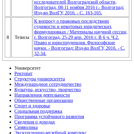
исследователей Волгоградской области,
Волгоград, 08-11 ноября 2016 г.- Волгоград:
Изд-во ВолГУ, 2016. - С. 163-165.
К вопросу о правовых последствиях
судимости и некоторых юридических
формулировках / Материалы научной сессии,
8
Тезисы
г. Волгоград, 25-29 апр. 2016 г. В 6 ч. Ч.2.
Право и юриспруденция. Философские
науки. - Волгоград: Изд-во ВолГУ, 2016. - С.
32-34.
Университет
Ректорат
Структура университета
Международное сотрудничество
Культура, искусство, творчество
Направления деятельности
Общественные организации
Спорт и здоровье
Социальная поддержка
Программа устойчивого развития
Сведения о доходах
Символика
Экскурсионно-музейный комплекс