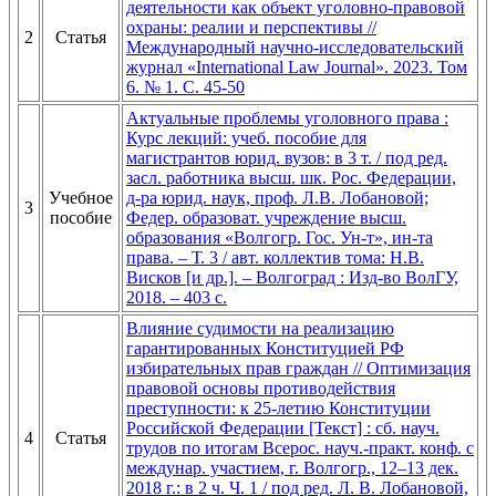
деятельности как объект уголовно-правовой
охраны: реалии и перспективы //
2
Статья
Международный научно-исследовательский
журнал «International Law Journal». 2023. Том
6. № 1. С. 45-50
Актуальные проблемы уголовного права :
Курс лекций: учеб. пособие для
магистрантов юрид. вузов: в 3 т. / под ред.
засл. работника высш. шк. Рос. Федерации,
Учебное
д-ра юрид. наук, проф. Л.В. Лобановой;
3
пособие
Федер. образоват. учреждение высш.
образования «Волгогр. Гос. Ун-т», ин-та
права. – Т. 3 / авт. коллектив тома: Н.В.
Висков [и др.]. – Волгоград : Изд-во ВолГУ,
2018. – 403 с.
Влияние судимости на реализацию
гарантированных Конституцией РФ
избирательных прав граждан // Оптимизация
правовой основы противодействия
преступности: к 25-летию Конституции
Российской Федерации [Текст] : сб. науч.
4
Статья
трудов по итогам Всерос. науч.-практ. конф. с
междунар. участием, г. Волгогр., 12–13 дек.
2018 г.: в 2 ч. Ч. 1 / под ред. Л. В. Лобановой,