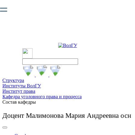
Ваш браузер устарел и не обеспечивает полноценную и
безопасную работу с сайтом. Пожалуйста
обновите браузер
,
чтобы улучшить взаимодействие с сайтом.
Структура
Институты ВолГУ
Институт права
Кафедра уголовного права и процесса
Состав кафедры
Доцент Малимонова Мария Андреевна осн