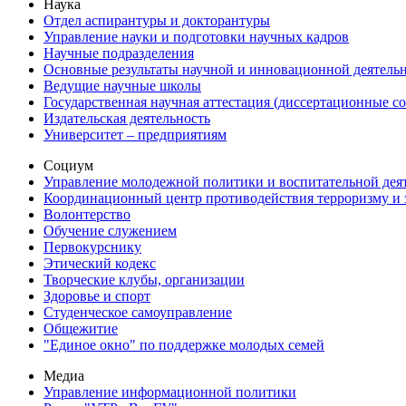
Наука
Отдел аспирантуры и докторантуры
Управление науки и подготовки научных кадров
Научные подразделения
Основные результаты научной и инновационной деятель
Ведущие научные школы
Государственная научная аттестация (диссертационные с
Издательская деятельность
Университет – предприятиям
Социум
Управление молодежной политики и воспитательной дея
Координационный центр противодействия терроризму и 
Волонтерство
Обучение служением
Первокурснику
Этический кодекс
Творческие клубы, организации
Здоровье и спорт
Студенческое самоуправление
Общежитие
"Единое окно" по поддержке молодых семей
Медиа
Управление информационной политики