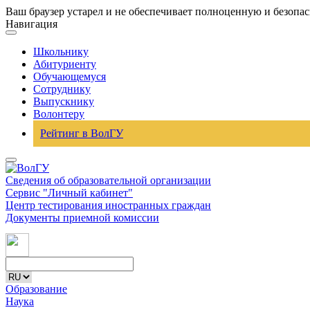
Ваш браузер устарел и не обеспечивает полноценную и безопа
Навигация
Школьнику
Абитуриенту
Обучающемуся
Сотруднику
Выпускнику
Волонтеру
Рейтинг в ВолГУ
Сведения об образовательной организации
Сервис "Личный кабинет"
Центр тестирования иностранных граждан
Документы приемной комиссии
Образование
Наука