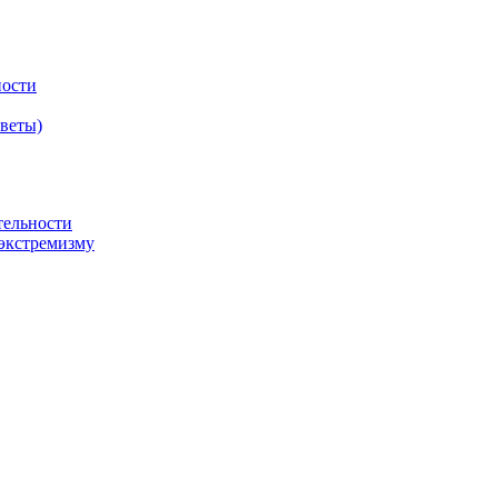
ности
оветы)
тельности
экстремизму