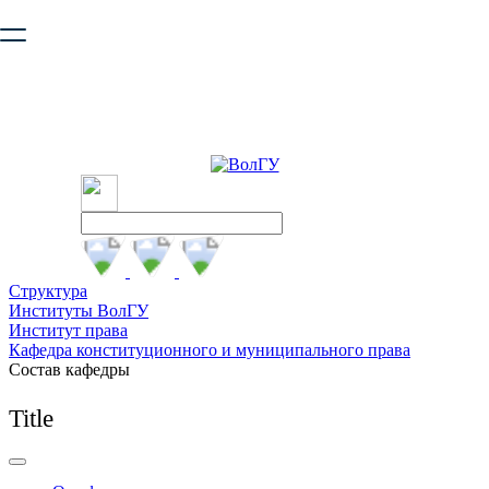
Ваш браузер устарел и не обеспечивает полноценную и
безопасную работу с сайтом. Пожалуйста
обновите браузер
,
чтобы улучшить взаимодействие с сайтом.
Структура
Институты ВолГУ
Институт права
Кафедра конституционного и муниципального права
Состав кафедры
Title