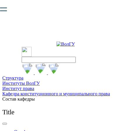
Ваш браузер устарел и не обеспечивает полноценную и
безопасную работу с сайтом. Пожалуйста
обновите браузер
,
чтобы улучшить взаимодействие с сайтом.
Структура
Институты ВолГУ
Институт права
Кафедра конституционного и муниципального права
Состав кафедры
Title