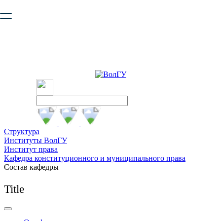
Ваш браузер устарел и не обеспечивает полноценную и
безопасную работу с сайтом. Пожалуйста
обновите браузер
,
чтобы улучшить взаимодействие с сайтом.
Структура
Институты ВолГУ
Институт права
Кафедра конституционного и муниципального права
Состав кафедры
Title