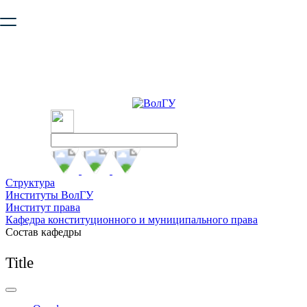
Ваш браузер устарел и не обеспечивает полноценную и
безопасную работу с сайтом. Пожалуйста
обновите браузер
,
чтобы улучшить взаимодействие с сайтом.
Структура
Институты ВолГУ
Институт права
Кафедра конституционного и муниципального права
Состав кафедры
Title