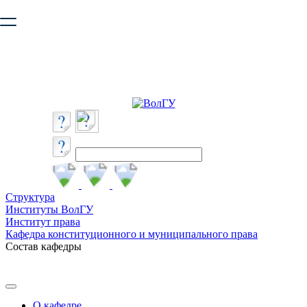
Ваш браузер устарел и не обеспечивает полноценную и
безопасную работу с сайтом. Пожалуйста
обновите браузер
,
чтобы улучшить взаимодействие с сайтом.
Структура
Институты ВолГУ
Институт права
Кафедра конституционного и муниципального права
Состав кафедры
О кафедре