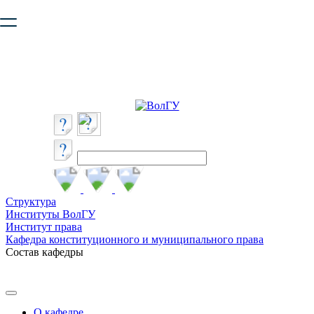
Ваш браузер устарел и не обеспечивает полноценную и
безопасную работу с сайтом. Пожалуйста
обновите браузер
,
чтобы улучшить взаимодействие с сайтом.
Структура
Институты ВолГУ
Институт права
Кафедра конституционного и муниципального права
Состав кафедры
О кафедре