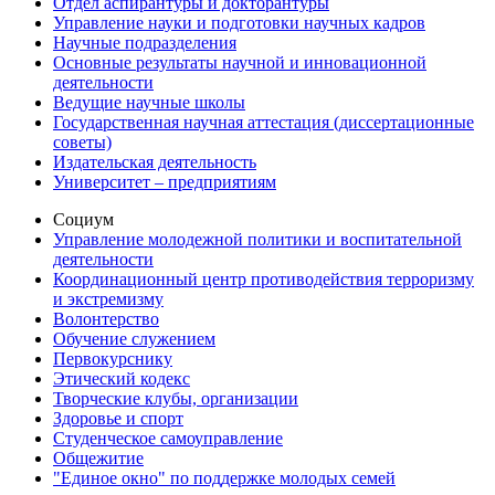
Отдел аспирантуры и докторантуры
Управление науки и подготовки научных кадров
Научные подразделения
Основные результаты научной и инновационной
деятельности
Ведущие научные школы
Государственная научная аттестация (диссертационные
советы)
Издательская деятельность
Университет – предприятиям
Социум
Управление молодежной политики и воспитательной
деятельности
Координационный центр противодействия терроризму
и экстремизму
Волонтерство
Обучение служением
Первокурснику
Этический кодекс
Творческие клубы, организации
Здоровье и спорт
Студенческое самоуправление
Общежитие
"Единое окно" по поддержке молодых семей