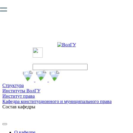
Ваш браузер устарел и не обеспечивает полноценную и
безопасную работу с сайтом. Пожалуйста
обновите браузер
,
чтобы улучшить взаимодействие с сайтом.
Структура
Институты ВолГУ
Институт права
Кафедра конституционного и муниципального права
Состав кафедры
О кафедре