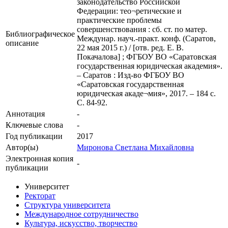
законодательство Российской
Федерации: тео¬ретические и
практические проблемы
совершенствования : сб. ст. по матер.
Библиографическое
Междунар. науч.-практ. конф. (Саратов,
описание
22 мая 2015 г.) / [отв. ред. Е. В.
Покачалова] ; ФГБОУ ВО «Саратовская
государственная юридическая академия».
– Саратов : Изд-во ФГБОУ ВО
«Саратовская государственная
юридическая акаде¬мия», 2017. – 184 с.
С. 84-92.
Аннотация
-
Ключевые cлова
-
Год публикации
2017
Автор(ы)
Миронова Светлана Михайловна
Электронная копия
-
публикации
Университет
Ректорат
Структура университета
Международное сотрудничество
Культура, искусство, творчество