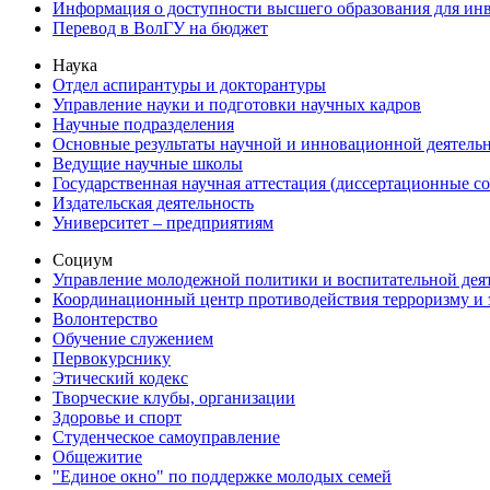
Информация о доступности высшего образования для ин
Перевод в ВолГУ на бюджет
Наука
Отдел аспирантуры и докторантуры
Управление науки и подготовки научных кадров
Научные подразделения
Основные результаты научной и инновационной деятель
Ведущие научные школы
Государственная научная аттестация (диссертационные с
Издательская деятельность
Университет – предприятиям
Социум
Управление молодежной политики и воспитательной дея
Координационный центр противодействия терроризму и 
Волонтерство
Обучение служением
Первокурснику
Этический кодекс
Творческие клубы, организации
Здоровье и спорт
Студенческое самоуправление
Общежитие
"Единое окно" по поддержке молодых семей