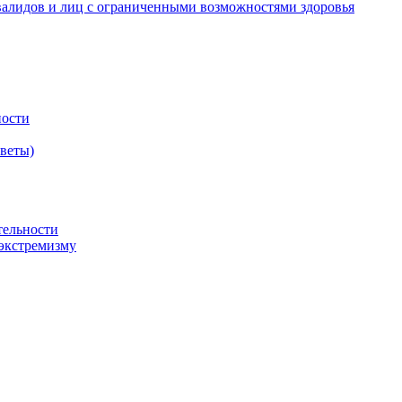
валидов и лиц с ограниченными возможностями здоровья
ности
оветы)
тельности
экстремизму