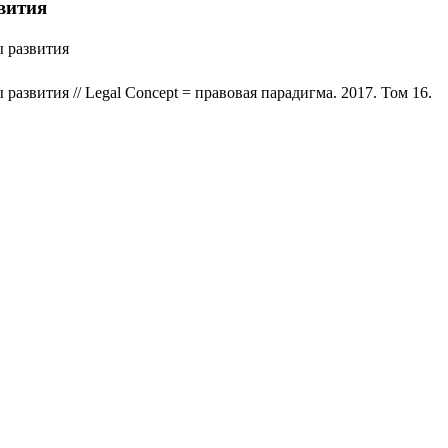
вития
ы развития
звития // Legal Concept = правовая парадигма. 2017. Том 16.