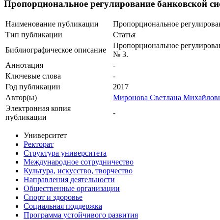
Пропорциональное регулирование банковской сис
Наименование публикации
Пропорциональное регулирован
Тип публикации
Статья
Пропорциональное регулировани
Библиографическое описание
№ 3.
Аннотация
-
Ключевые cлова
-
Год публикации
2017
Автор(ы)
Миронова Светлана Михайлов
Электронная копия
-
публикации
Университет
Ректорат
Структура университета
Международное сотрудничество
Культура, искусство, творчество
Направления деятельности
Общественные организации
Спорт и здоровье
Социальная поддержка
Программа устойчивого развития