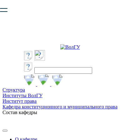
Ваш браузер устарел и не обеспечивает полноценную и
безопасную работу с сайтом. Пожалуйста
обновите браузер
,
чтобы улучшить взаимодействие с сайтом.
Структура
Институты ВолГУ
Институт права
Кафедра конституционного и муниципального права
Состав кафедры
О кафедре