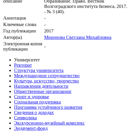
описание
Образование. Право. Вестник
Волгоградского института бизнеса, 2017.
- № 3 (40).
Аннотация
-
Ключевые cлова
-
Год публикации
2017
Автор(ы)
Миронова Светлана Михайловна
Электронная копия
-
публикации
Университет
Ректорат
Структура университета
Международное сотрудничество
Культура, искусство, творчество
Направления деятельности
Общественные организации
Спорт и здоровье
Социальная поддержка
Программа устойчивого развития
Сведения о доходах
Символика
Экскурсионно-музейный комплекс
Эндаумент-фонд