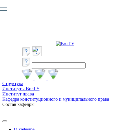
Ваш браузер устарел и не обеспечивает полноценную и
безопасную работу с сайтом. Пожалуйста
обновите браузер
,
чтобы улучшить взаимодействие с сайтом.
Структура
Институты ВолГУ
Институт права
Кафедра конституционного и муниципального права
Состав кафедры
О кафедре