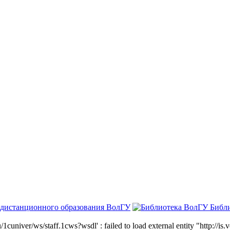
 дистанционного образования ВолГУ
Библ
niver/ws/staff.1cws?wsdl' : failed to load external entity "http://is.