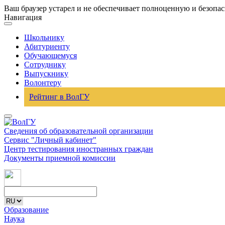
Ваш браузер устарел и не обеспечивает полноценную и безопа
Навигация
Школьнику
Абитуриенту
Обучающемуся
Сотруднику
Выпускнику
Волонтеру
Рейтинг в ВолГУ
Сведения об образовательной организации
Сервис "Личный кабинет"
Центр тестирования иностранных граждан
Документы приемной комиссии
Образование
Наука