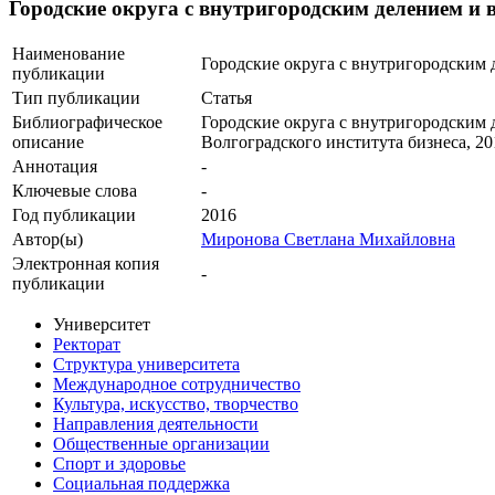
Городские округа с внутригородским делением 
Наименование
Городские округа с внутригородским
публикации
Тип публикации
Статья
Библиографическое
Городские округа с внутригородским 
описание
Волгоградского института бизнеса, 201
Аннотация
-
Ключевые cлова
-
Год публикации
2016
Автор(ы)
Миронова Светлана Михайловна
Электронная копия
-
публикации
Университет
Ректорат
Структура университета
Международное сотрудничество
Культура, искусство, творчество
Направления деятельности
Общественные организации
Спорт и здоровье
Социальная поддержка