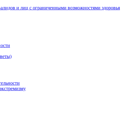
валидов и лиц с ограниченными возможностями здоровья
ности
оветы)
тельности
экстремизму