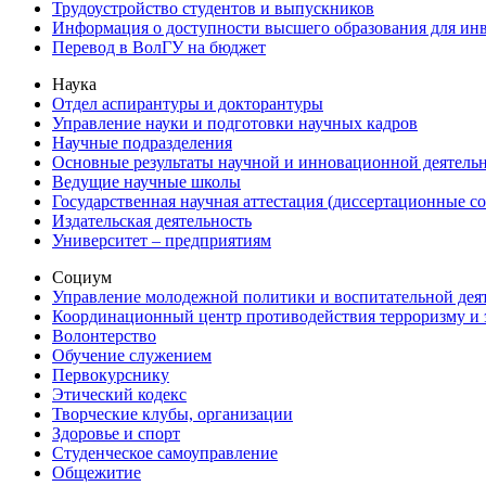
Трудоустройство студентов и выпускников
Информация о доступности высшего образования для ин
Перевод в ВолГУ на бюджет
Наука
Отдел аспирантуры и докторантуры
Управление науки и подготовки научных кадров
Научные подразделения
Основные результаты научной и инновационной деятель
Ведущие научные школы
Государственная научная аттестация (диссертационные с
Издательская деятельность
Университет – предприятиям
Социум
Управление молодежной политики и воспитательной дея
Координационный центр противодействия терроризму и 
Волонтерство
Обучение служением
Первокурснику
Этический кодекс
Творческие клубы, организации
Здоровье и спорт
Студенческое самоуправление
Общежитие