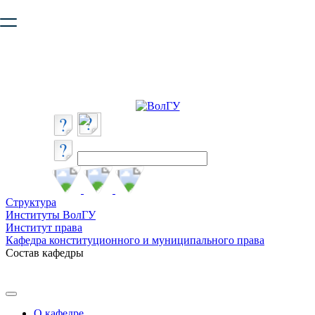
Ваш браузер устарел и не обеспечивает полноценную и
безопасную работу с сайтом. Пожалуйста
обновите браузер
,
чтобы улучшить взаимодействие с сайтом.
Структура
Институты ВолГУ
Институт права
Кафедра конституционного и муниципального права
Состав кафедры
О кафедре