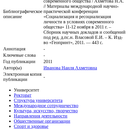
современного общества / Ахметова Н.А.
// Материалы международной научно-
Библиографическое
практической конференции
описание
«Социализация и ресоциализация
личности в условиях современного
общества» 11-12 ноября в 2011 г. –
Сборник научных докладов и сообщений
под ред. д.пс.н. Власовой Е.И. – К. Изд-
во «Геопринт», 2011. — 443 с.
Аннотация
-
Ключевые cлова
-
Год публикации
2011
Автор(ы)
Иванова Наиля Ахметовна
Электронная копия
-
публикации
Университет
Ректорат
Структура университета
Международное сотрудничество
Культура, искусство, творчество
Направления деятельности
Общественные организации
Спорт и здоровье