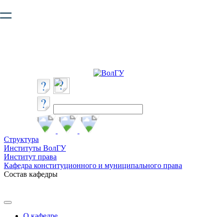
Ваш браузер устарел и не обеспечивает полноценную и
безопасную работу с сайтом. Пожалуйста
обновите браузер
,
чтобы улучшить взаимодействие с сайтом.
Структура
Институты ВолГУ
Институт права
Кафедра конституционного и муниципального права
Состав кафедры
О кафедре