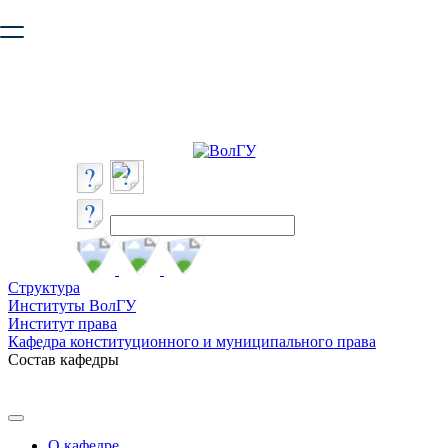
Ваш браузер устарел и не обеспечивает полноценную и
безопасную работу с сайтом. Пожалуйста
обновите браузер
,
чтобы улучшить взаимодействие с сайтом.
Структура
Институты ВолГУ
Институт права
Кафедра конституционного и муниципального права
Состав кафедры
О кафедре