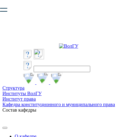
Ваш браузер устарел и не обеспечивает полноценную и
безопасную работу с сайтом. Пожалуйста
обновите браузер
,
чтобы улучшить взаимодействие с сайтом.
Структура
Институты ВолГУ
Институт права
Кафедра конституционного и муниципального права
Состав кафедры
О кафедре