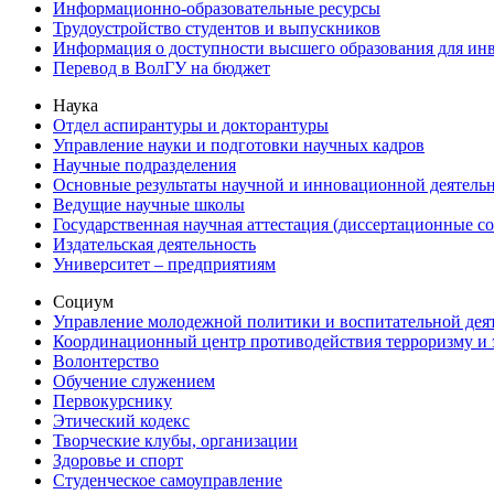
Информационно-образовательные ресурсы
Трудоустройство студентов и выпускников
Информация о доступности высшего образования для ин
Перевод в ВолГУ на бюджет
Наука
Отдел аспирантуры и докторантуры
Управление науки и подготовки научных кадров
Научные подразделения
Основные результаты научной и инновационной деятель
Ведущие научные школы
Государственная научная аттестация (диссертационные с
Издательская деятельность
Университет – предприятиям
Социум
Управление молодежной политики и воспитательной дея
Координационный центр противодействия терроризму и 
Волонтерство
Обучение служением
Первокурснику
Этический кодекс
Творческие клубы, организации
Здоровье и спорт
Студенческое самоуправление