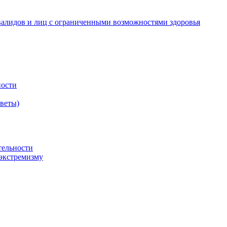
валидов и лиц с ограниченными возможностями здоровья
ности
оветы)
тельности
экстремизму