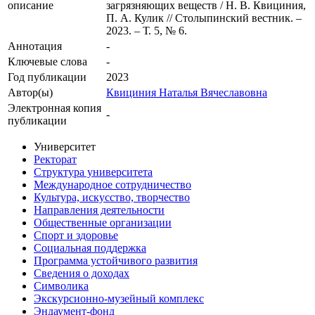
описание
загрязняющих веществ / Н. В. Квициния,
П. А. Кулик // Столыпинский вестник. –
2023. – Т. 5, № 6.
Аннотация
-
Ключевые cлова
-
Год публикации
2023
Автор(ы)
Квициния Наталья Вячеславовна
Электронная копия
-
публикации
Университет
Ректорат
Структура университета
Международное сотрудничество
Культура, искусство, творчество
Направления деятельности
Общественные организации
Спорт и здоровье
Социальная поддержка
Программа устойчивого развития
Сведения о доходах
Символика
Экскурсионно-музейный комплекс
Эндаумент-фонд