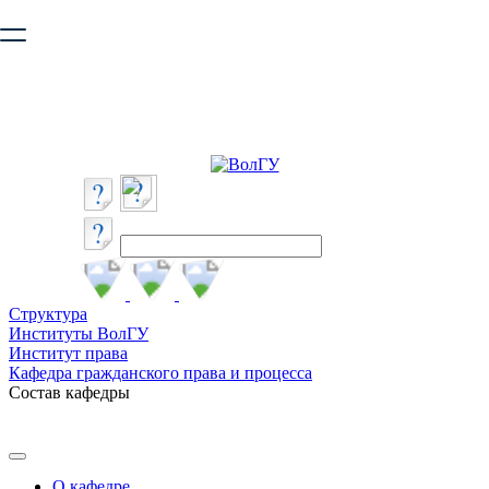
Ваш браузер устарел и не обеспечивает полноценную и
безопасную работу с сайтом. Пожалуйста
обновите браузер
,
чтобы улучшить взаимодействие с сайтом.
Структура
Институты ВолГУ
Институт права
Кафедра гражданского права и процесса
Состав кафедры
О кафедре