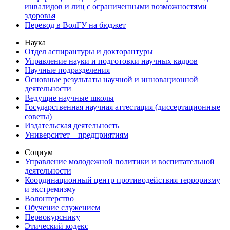
инвалидов и лиц с ограниченными возможностями
здоровья
Перевод в ВолГУ на бюджет
Наука
Отдел аспирантуры и докторантуры
Управление науки и подготовки научных кадров
Научные подразделения
Основные результаты научной и инновационной
деятельности
Ведущие научные школы
Государственная научная аттестация (диссертационные
советы)
Издательская деятельность
Университет – предприятиям
Социум
Управление молодежной политики и воспитательной
деятельности
Координационный центр противодействия терроризму
и экстремизму
Волонтерство
Обучение служением
Первокурснику
Этический кодекс