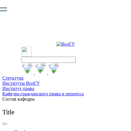
Ваш браузер устарел и не обеспечивает полноценную и
безопасную работу с сайтом. Пожалуйста
обновите браузер
,
чтобы улучшить взаимодействие с сайтом.
Структура
Институты ВолГУ
Институт права
Кафедра гражданского права и процесса
Состав кафедры
Title