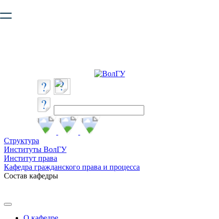
Ваш браузер устарел и не обеспечивает полноценную и
безопасную работу с сайтом. Пожалуйста
обновите браузер
,
чтобы улучшить взаимодействие с сайтом.
Структура
Институты ВолГУ
Институт права
Кафедра гражданского права и процесса
Состав кафедры
О кафедре