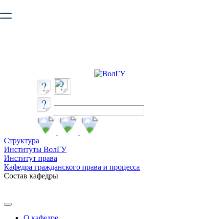
Ваш браузер устарел и не обеспечивает полноценную и
безопасную работу с сайтом. Пожалуйста
обновите браузер
,
чтобы улучшить взаимодействие с сайтом.
Структура
Институты ВолГУ
Институт права
Кафедра гражданского права и процесса
Состав кафедры
О кафедре