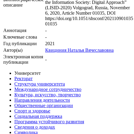
the Information Society: Digital Approach”
описание
(LISID-2020) Volgograd, Russia, November
6, 2020, Article Number 01035, DOI
https://doi.org/10.1051/shsconf/202110901035
01035
Аннотация
-
Ключевые cлова
-
Год публикации
2021
Автор(ы)
Квициния Наталья Вячеславовна
Электронная копия
-
публикации
Университет
Ректорат
Структура университета
Международное сотрудничество
Культура, искусство, творчество
Направления деятельности
Общественные организации
Спорт и здоровье
Социальная поддержка
Программа устойчивого развития
Сведения о доходах
Символика