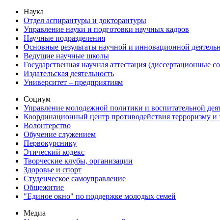
Наука
Отдел аспирантуры и докторантуры
Управление науки и подготовки научных кадров
Научные подразделения
Основные результаты научной и инновационной деятель
Ведущие научные школы
Государственная научная аттестация (диссертационные с
Издательская деятельность
Университет – предприятиям
Социум
Управление молодежной политики и воспитательной дея
Координационный центр противодействия терроризму и 
Волонтерство
Обучение служением
Первокурснику
Этический кодекс
Творческие клубы, организации
Здоровье и спорт
Студенческое самоуправление
Общежитие
"Единое окно" по поддержке молодых семей
Медиа