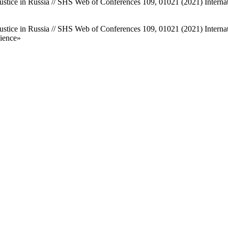
-justice in Russia // SHS Web of Conferences 109, 01021 (2021) Internat
e-justice in Russia // SHS Web of Conferences 109, 01021 (2021) Interna
cience»