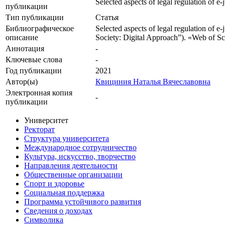
Selected aspects of legal regulation of e
публикации
Тип публикации
Статья
Библиографическое
Selected aspects of legal regulation of 
описание
Society: Digital Approach”). «Web of S
Аннотация
-
Ключевые cлова
-
Год публикации
2021
Автор(ы)
Квициния Наталья Вячеславовна
Электронная копия
-
публикации
Университет
Ректорат
Структура университета
Международное сотрудничество
Культура, искусство, творчество
Направления деятельности
Общественные организации
Спорт и здоровье
Социальная поддержка
Программа устойчивого развития
Сведения о доходах
Символика