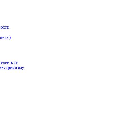
ности
оветы)
тельности
экстремизму