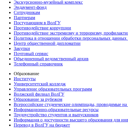
Экскурсионно-музейный комплекс
Эндаумент-фонд
Сотрудникам
Партнерам
Поступающим в ВолГУ
Противодействие коррупции
Противодействие экстремизму и терроризму, профилакти
Политика в отношении обработки персональных данных
Центр общественной дипломатии
Закупки
Почтовый сервис
Объединенный ведомственный архив
Телефонный справочник
Образование
Институты
Университетский колледж
Управление образовательных программ
Волжский филиал ВолГУ
Образование за рубежом
Всероссийские студенческие олимпиады, проводимые на
Информационно-образовательные ресурсы
Трудоустройство студентов и выпускников
Информация о доступности высшего образования для ин
Перевод в ВолГУ на бюджет