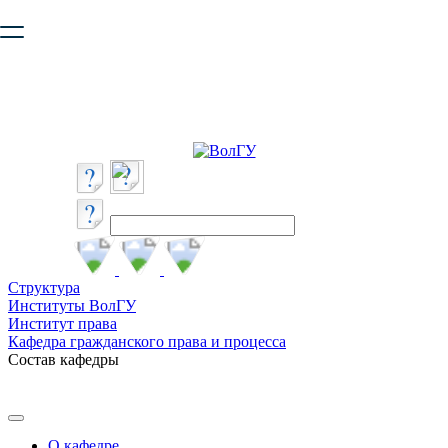
Ваш браузер устарел и не обеспечивает полноценную и
безопасную работу с сайтом. Пожалуйста
обновите браузер
,
чтобы улучшить взаимодействие с сайтом.
Структура
Институты ВолГУ
Институт права
Кафедра гражданского права и процесса
Состав кафедры
О кафедре