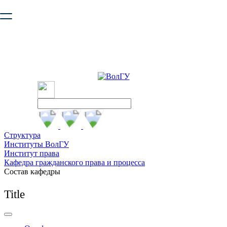
Ваш браузер устарел и не обеспечивает полноценную и
безопасную работу с сайтом. Пожалуйста
обновите браузер
,
чтобы улучшить взаимодействие с сайтом.
Структура
Институты ВолГУ
Институт права
Кафедра гражданского права и процесса
Состав кафедры
Title