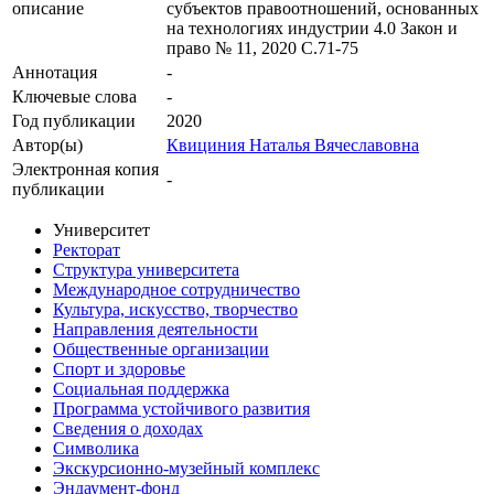
описание
субъектов правоотношений, основанных
на технологиях индустрии 4.0 Закон и
право № 11, 2020 С.71-75
Аннотация
-
Ключевые cлова
-
Год публикации
2020
Автор(ы)
Квициния Наталья Вячеславовна
Электронная копия
-
публикации
Университет
Ректорат
Структура университета
Международное сотрудничество
Культура, искусство, творчество
Направления деятельности
Общественные организации
Спорт и здоровье
Социальная поддержка
Программа устойчивого развития
Сведения о доходах
Символика
Экскурсионно-музейный комплекс
Эндаумент-фонд