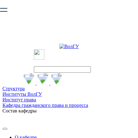
Ваш браузер устарел и не обеспечивает полноценную и
безопасную работу с сайтом. Пожалуйста
обновите браузер
,
чтобы улучшить взаимодействие с сайтом.
Структура
Институты ВолГУ
Институт права
Кафедра гражданского права и процесса
Состав кафедры
О кафедре