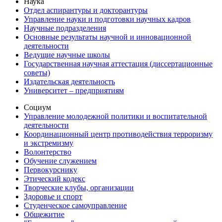
Наука
Отдел аспирантуры и докторантуры
Управление науки и подготовки научных кадров
Научные подразделения
Основные результаты научной и инновационной
деятельности
Ведущие научные школы
Государственная научная аттестация (диссертационные
советы)
Издательская деятельность
Университет – предприятиям
Социум
Управление молодежной политики и воспитательной
деятельности
Координационный центр противодействия терроризму
и экстремизму
Волонтерство
Обучение служением
Первокурснику
Этический кодекс
Творческие клубы, организации
Здоровье и спорт
Студенческое самоуправление
Общежитие