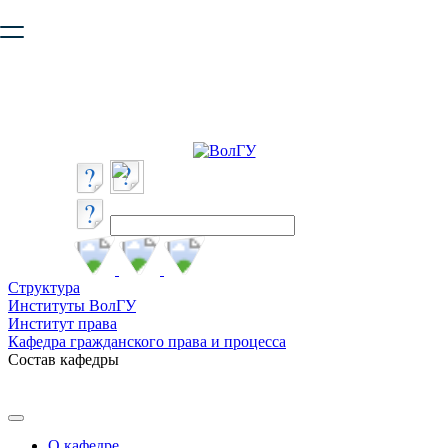
Ваш браузер устарел и не обеспечивает полноценную и
безопасную работу с сайтом. Пожалуйста
обновите браузер
,
чтобы улучшить взаимодействие с сайтом.
Структура
Институты ВолГУ
Институт права
Кафедра гражданского права и процесса
Состав кафедры
О кафедре