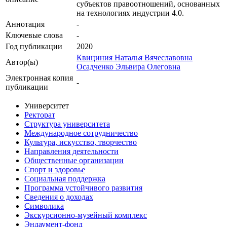
субъектов правоотношений, основанных
на технологиях индустрии 4.0.
Аннотация
-
Ключевые cлова
-
Год публикации
2020
Квициния Наталья Вячеславовна
Автор(ы)
Осадченко Эльвира Олеговна
Электронная копия
-
публикации
Университет
Ректорат
Структура университета
Международное сотрудничество
Культура, искусство, творчество
Направления деятельности
Общественные организации
Спорт и здоровье
Социальная поддержка
Программа устойчивого развития
Сведения о доходах
Символика
Экскурсионно-музейный комплекс
Эндаумент-фонд