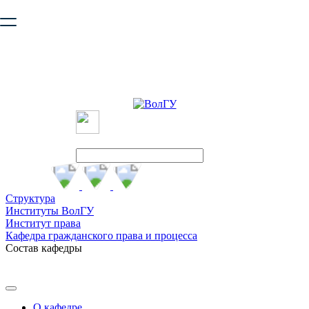
Ваш браузер устарел и не обеспечивает полноценную и
безопасную работу с сайтом. Пожалуйста
обновите браузер
,
чтобы улучшить взаимодействие с сайтом.
Структура
Институты ВолГУ
Институт права
Кафедра гражданского права и процесса
Состав кафедры
О кафедре