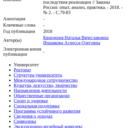
последствия реализации // Законы
России: опыт, анализ, практика. - 2018. -
№ 2. - С.79-83
Аннотация
-
Ключевые cлова
-
Год публикации
2018
Квициния Наталья Вячеславовна
Автор(ы)
Иншакова Агнесса Олеговна
Электронная копия
-
публикации
Университет
Ректорат
Структура университета
Международное сотрудничество
Культура, искусство, творчество
Направления деятельности
Общественные организации
Спорт и здоровье
Социальная поддержка
Программа устойчивого развития
Сведения о доходах
Символика
Экскурсионно-музейный комплекс