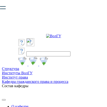
Ваш браузер устарел и не обеспечивает полноценную и
безопасную работу с сайтом. Пожалуйста
обновите браузер
,
чтобы улучшить взаимодействие с сайтом.
Структура
Институты ВолГУ
Институт права
Кафедра гражданского права и процесса
Состав кафедры
О кафедре