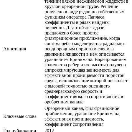
течении вязкой несжимаемой жидкости в
круглой оребренной трубе. Решение
получено в виде рядов по собственным
функциям оператора Лапласа,
коэффициенты в рядах найдены
численно. Для этой же задачи
предложено более простое
фильтрационное приближение, когда
система ребер моделируется радиально-
Аннотация
неоднородным пористым слоем, а
движение жидкости в нем описывается
уравнением Бринкмана. Варьированием
количества ребер и их высоты получена
аппроксимирующая зависимость для
эффективной проницаемости пористой
среды, использование которой позволяет
с высокой точностью оценивать
среднерасходную скорость и
коэффициент вязкого сопротивления в
оребренном канале.
Оребренный канал, фильтрационное
приближение, уравнение Бринкмана,
Ключевые cлова
эффективная проницаемость,
коэффициент сопротивления
Год публикации
2012