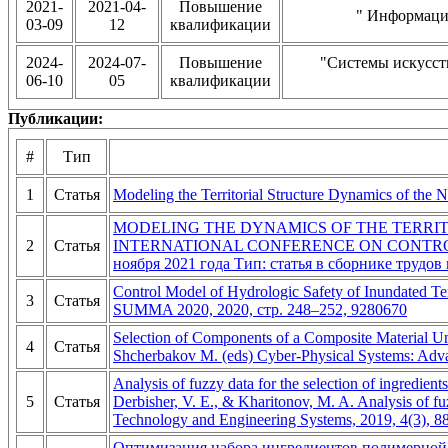
2021-
2021-04-
Повышение
" Информаци
03-09
12
квалификации
2024-
2024-07-
Повышение
"Системы искусст
06-10
05
квалификации
Публикации:
#
Тип
1
Статья
Modeling the Territorial Structure Dynamics of the N
MODELING THE DYNAMICS OF THE TERRI
2
Статья
INTERNATIONAL CONFERENCE ON CONTROL 
ноября 2021 года Тип: статья в сборнике трудо
Control Model of Hydrologic Safety of Inundated Te
3
Статья
SUMMA 2020, 2020, стр. 248–252, 9280670
Selection of Components of a Composite Material Und
4
Статья
Shcherbakov M. (eds) Cyber-Physical Systems: Advanc
Analysis of fuzzy data for the selection of ingredien
5
Статья
Derbisher, V. E., & Kharitonov, M. A. Analysis of fu
Technology and Engineering Systems, 2019, 4(3), 8
Оптимизация набора ингредиентов полимерной 