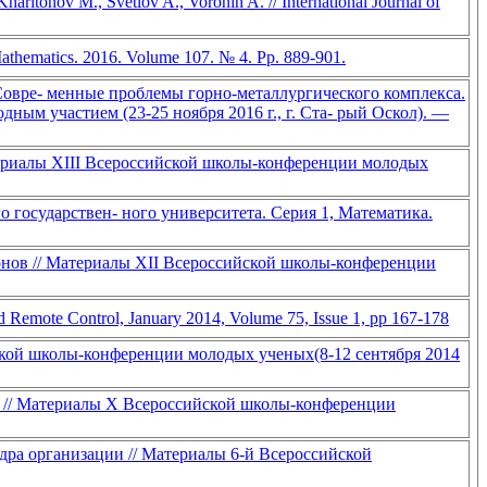
 Svetlov A., Voronin A. // International Journal of
d Mathematics. 2016. Volume 107. № 4. Pp. 889-901.
овре- менные проблемы горно-металлургического комплекса.
ым участием (23-25 ноября 2016 г., г. Ста- рый Оскол). —
териалы XIII Всероссийской школы-конференции молодых
 государствен- ного университета. Серия 1, Математика.
онов // Материалы XII Всероссийской школы-конференции
nd Remote Control, January 2014, Volume 75, Issue 1, pp 167-178
ской школы-конференции молодых ученых(8-12 сентября 2014
 // Материалы X Всероссийской школы-конференции
ра организации // Материалы 6-й Всероссийской