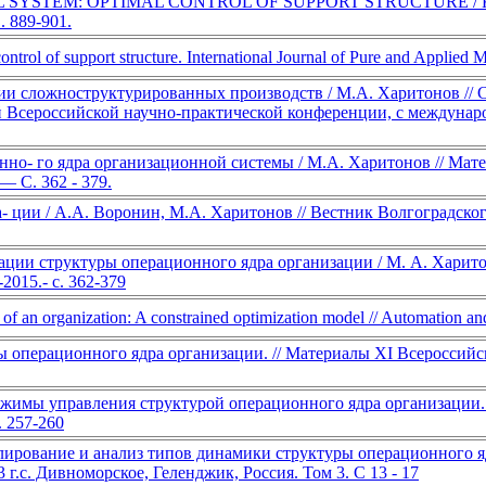
M: OPTIMAL CONTROL OF SUPPORT STRUCTURE / Kharitonov M.,
. 889-901.
control of support structure. International Journal of Pure and Applie
и сложноструктурированных производств / М.А. Харитонов // С
Всероссийской научно-практической конференции, с международн
нно- го ядра организационной системы / М.А. Харитонов // Ма
 — C. 362 - 379.
 ции / А.А. Воронин, М.А. Харитонов // Вестник Волгоградского
ции структуры операционного ядра организации / М. А. Харит
2015.- с. 362-379
 of an organization: A constrained optimization model // Automation a
 операционного ядра организации. // Материалы XI Всероссий
жимы управления структурой операционного ядра организации.
. 257-260
ирование и анализ типов динамики структуры операционного яд
 г.с. Дивноморское, Геленджик, Россия. Том 3. С 13 - 17