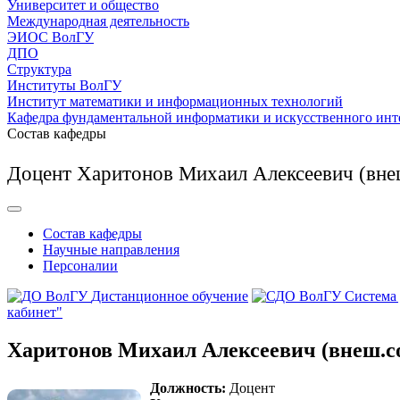
Университет и общество
Международная деятельность
ЭИОС ВолГУ
ДПО
Структура
Институты ВолГУ
Институт математики и информационных технологий
Кафедра фундаментальной информатики и искусственного инт
Состав кафедры
Доцент Харитонов Михаил Алексеевич (вне
Состав кафедры
Научные направления
Персоналии
Дистанционное обучение
Система
кабинет"
Харитонов Михаил Алексеевич (внеш.с
Должность:
Доцент