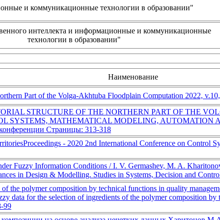
онные и коммуникационные технологии в образовании"
венного интеллекта и информационные и коммуникационные
технологии в образовании"
Наименование
orthern Part of the Volga-Akhtuba Floodplain Computation 2022, v.10, 
TORIAL STRUCTURE OF THE NORTHERN PART OF THE V
SYSTEMS, MATHEMATICAL MODELING, AUTOMATION AND E
в конференции Страницы: 313-318
rritoriesProceedings - 2020 2nd International Conference on Control 
er Fuzzy Information Conditions / I. V. Germashev, M. A. Kharitonov, 
es in Design & Modelling. Studies in Systems, Decision and Control. 
ts of the polymer composition by technical functions in quality managem
zzy data for the selection of ingredients of the polymer composition by
8-99
композиции на основе анализа нечетких данных Харитонов М.А.