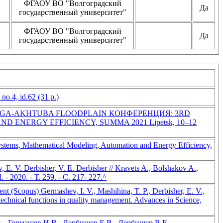
ФГАОУ ВО "Волгоградский
Да
государственный университет"
ФГАОУ ВО "Волгоградский
Да
государственный университет"
no.4, id.62 (31 p.)
OLGA-AKHTUBA FLOODPLAIN КОНФЕРЕНЦИЯ: 3RD
NERGY EFFICIENCY, SUMMA 2021 Lipetsk, 10–12
Systems, Mathematical Modeling, Automation and Energy Efficiency,
E. V. Derbisher, V. E. Derbisher // Kravets A., Bolshakov A.,
- 2020. - Т. 259. - С. 217- 227.^
ent (Scopus) Germashev, I. V., Mashihina, T. P., Derbisher, E. V.,
 technical functions in quality management. Advances in Science,
, Гермашев И.В., Дербишер Е.В., Дербишер В.Е