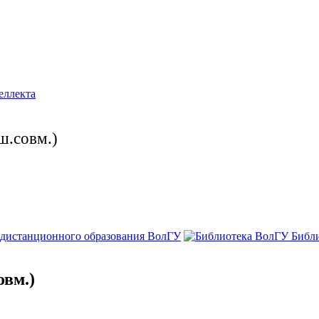
еллекта
ш.совм.)
 дистанционного образования ВолГУ
Библ
овм.)