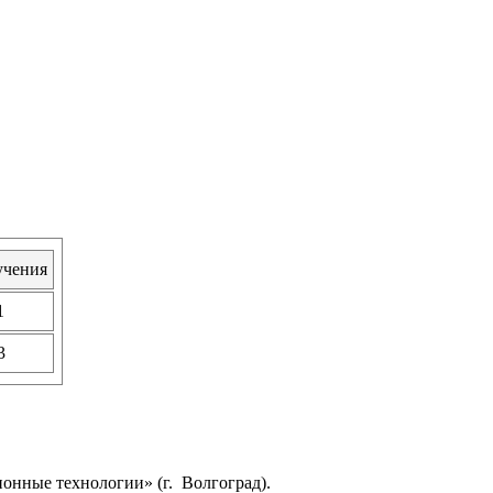
учения
1
3
онные технологии» (г. Волгоград).