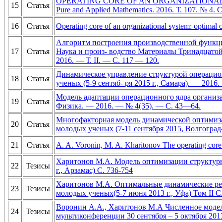
OPERATING CORE OF AN ORGANIZATIONAL SYSTE
15
Статья
Pure and Applied Mathematics. 2016. Т. 107. № 4. С
16
Статья
Operating core of an organizational system: optimal 
Алгоритм построения производственной функци
17
Статья
Наука и произ- водство Материалы Тринадцатой 
2016. — Т. II. — C. 117 — 120.
Динамическое управление структурой операцио
18
Статья
ученых (5-9 сентяб- ря 2015 г., Самара). — 2016.
Модель адаптации операционного ядра организа-
19
Статья
Физика. — 2016. — № 4(35). — C. 43—64.
Многофакторная модель динамической оптимиза
20
Статья
молодых ученых (7-11 сентября 2015, Волгоград-
21
Статья
A. A. Voronin, M. A. Kharitonov The operating core
Харитонов М.А. Модель оптимизации структуры
22
Тезисы
г., Арзамас) С. 736-754
Харитонов М.А. Оптимальные динамические ре
23
Тезисы
молодых ученых(5-7 июня 2013 г., Уфа) Том II С
Воронин А.А., Харитонов М.А Численное модел
24
Тезисы
мультиконференции 30 сентября – 5 октября 2013