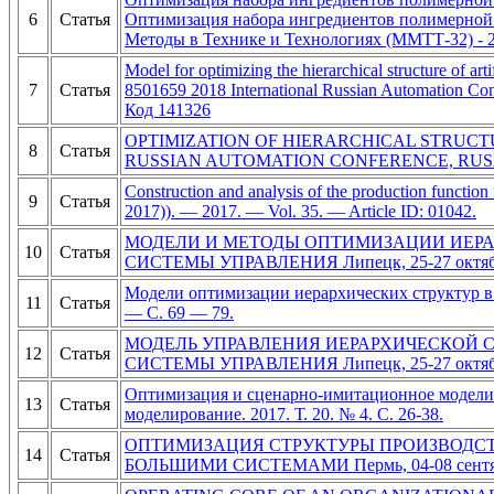
6
Статья
Оптимизация набора ингредиентов полимерной 
Методы в Технике и Технологиях (ММТТ-32) - 201
Model for optimizing the hierarchical structure of 
7
Статья
8501659 2018 International Russian Automation C
Код 141326
OPTIMIZATION OF HIERARCHICAL STRUC
8
Статья
RUSSIAN AUTOMATION CONFERENCE, RUSAUTOC
Construction and analysis of the production functio
9
Статья
2017)). — 2017. — Vol. 35. — Article ID: 01042.
МОДЕЛИ И МЕТОДЫ ОПТИМИЗАЦИИ ИЕРА
10
Статья
СИСТЕМЫ УПРАВЛЕНИЯ Липецк, 25-27 октября 
Модели оптимизации иерархических структур в 
11
Статья
— C. 69 — 79.
МОДЕЛЬ УПРАВЛЕНИЯ ИЕРАРХИЧЕСКОЙ 
12
Статья
СИСТЕМЫ УПРАВЛЕНИЯ Липецк, 25-27 октября 
Оптимизация и сценарно-имитационное модели
13
Статья
моделирование. 2017. Т. 20. № 4. С. 26-38.
ОПТИМИЗАЦИЯ СТРУКТУРЫ ПРОИЗВОДС
14
Статья
БОЛЬШИМИ СИСТЕМАМИ Пермь, 04-08 сентября