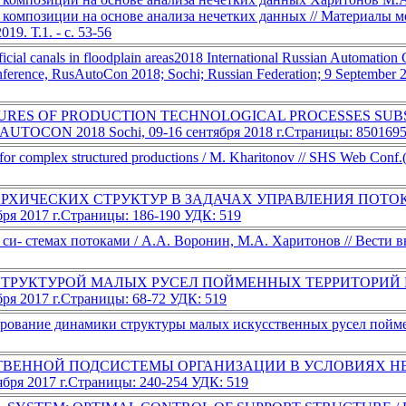
композиции на основе анализа нечетких данных // Материалы
9. Т.1. - c. 53-56
artificial canals in floodplain areas2018 International Russian Autom
onference, RusAutoCon 2018; Sochi; Russian Federation; 9 Septem
TURES OF PRODUCTION TECHNOLOGICAL PROCESSES SUB
ON 2018 Sochi, 09-16 сентября 2018 г.Страницы: 850169
n for complex structured productions / M. Kharitonov // SHS Web Conf.(
РХИЧЕСКИХ СТРУКТУР В ЗАДАЧАХ УПРАВЛЕНИЯ ПОТ
2017 г.Страницы: 186-190 УДК: 519
си- стемах потоками / А.А. Воронин, М.А. Харитонов // Вести 
СТРУКТУРОЙ МАЛЫХ РУСЕЛ ПОЙМЕННЫХ ТЕРРИТОРИЙ
2017 г.Страницы: 68-72 УДК: 519
рование динамики структуры малых искусственных русел пойм
ТВЕННОЙ ПОДСИСТЕМЫ ОРГАНИЗАЦИИ В УСЛОВИЯХ Н
 2017 г.Страницы: 240-254 УДК: 519