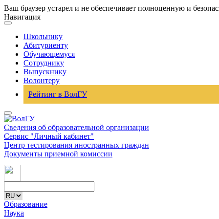
Ваш браузер устарел и не обеспечивает полноценную и безопа
Навигация
Школьнику
Абитуриенту
Обучающемуся
Сотруднику
Выпускнику
Волонтеру
Рейтинг в ВолГУ
Сведения об образовательной организации
Сервис "Личный кабинет"
Центр тестирования иностранных граждан
Документы приемной комиссии
Образование
Наука