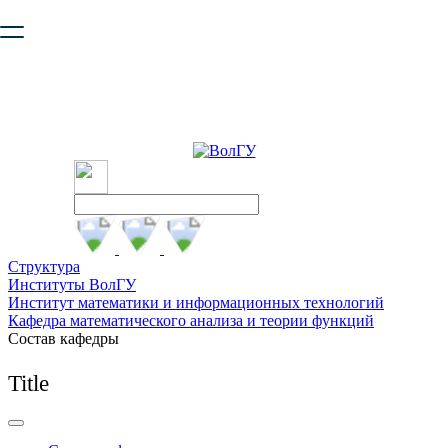
Ваш браузер устарел и не обеспечивает полноценную и
безопасную работу с сайтом. Пожалуйста
обновите браузер
,
чтобы улучшить взаимодействие с сайтом.
Структура
Институты ВолГУ
Институт математики и информационных технологий
Кафедра математического анализа и теории функций
Состав кафедры
Title