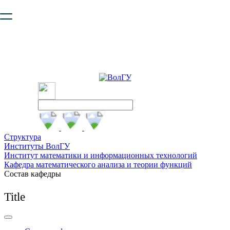
Ваш браузер устарел и не обеспечивает полноценную и
безопасную работу с сайтом. Пожалуйста
обновите браузер
,
чтобы улучшить взаимодействие с сайтом.
Структура
Институты ВолГУ
Институт математики и информационных технологий
Кафедра математического анализа и теории функций
Состав кафедры
Title