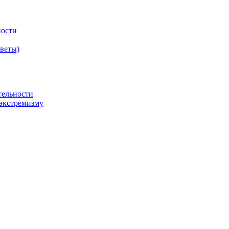
ности
оветы)
тельности
экстремизму