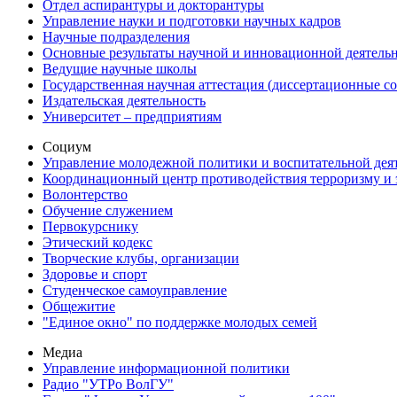
Отдел аспирантуры и докторантуры
Управление науки и подготовки научных кадров
Научные подразделения
Основные результаты научной и инновационной деятель
Ведущие научные школы
Государственная научная аттестация (диссертационные с
Издательская деятельность
Университет – предприятиям
Социум
Управление молодежной политики и воспитательной дея
Координационный центр противодействия терроризму и 
Волонтерство
Обучение служением
Первокурснику
Этический кодекс
Творческие клубы, организации
Здоровье и спорт
Студенческое самоуправление
Общежитие
"Единое окно" по поддержке молодых семей
Медиа
Управление информационной политики
Радио "УТРо ВолГУ"