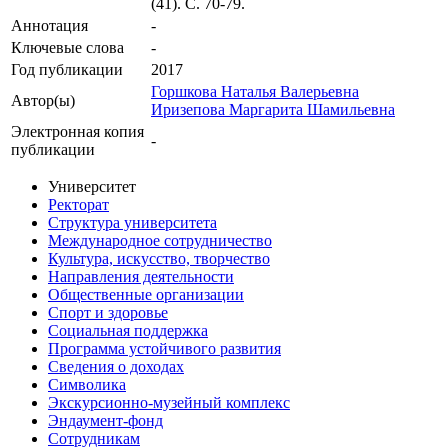
(41). С. 70-79.
Аннотация
-
Ключевые cлова
-
Год публикации
2017
Горшкова Наталья Валерьевна
Автор(ы)
Иризепова Маргарита Шамильевна
Электронная копия
-
публикации
Университет
Ректорат
Структура университета
Международное сотрудничество
Культура, искусство, творчество
Направления деятельности
Общественные организации
Спорт и здоровье
Социальная поддержка
Программа устойчивого развития
Сведения о доходах
Символика
Экскурсионно-музейный комплекс
Эндаумент-фонд
Сотрудникам