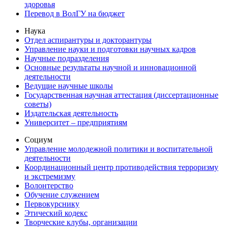
здоровья
Перевод в ВолГУ на бюджет
Наука
Отдел аспирантуры и докторантуры
Управление науки и подготовки научных кадров
Научные подразделения
Основные результаты научной и инновационной
деятельности
Ведущие научные школы
Государственная научная аттестация (диссертационные
советы)
Издательская деятельность
Университет – предприятиям
Социум
Управление молодежной политики и воспитательной
деятельности
Координационный центр противодействия терроризму
и экстремизму
Волонтерство
Обучение служением
Первокурснику
Этический кодекс
Творческие клубы, организации