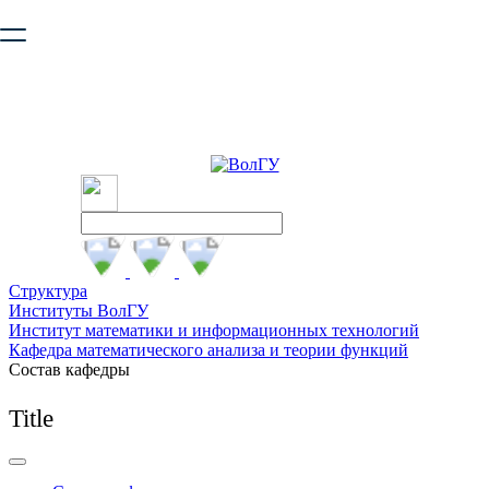
Ваш браузер устарел и не обеспечивает полноценную и
безопасную работу с сайтом. Пожалуйста
обновите браузер
,
чтобы улучшить взаимодействие с сайтом.
Структура
Институты ВолГУ
Институт математики и информационных технологий
Кафедра математического анализа и теории функций
Состав кафедры
Title