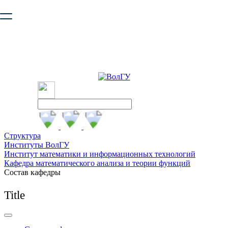
Ваш браузер устарел и не обеспечивает полноценную и
безопасную работу с сайтом. Пожалуйста
обновите браузер
,
чтобы улучшить взаимодействие с сайтом.
Структура
Институты ВолГУ
Институт математики и информационных технологий
Кафедра математического анализа и теории функций
Состав кафедры
Title