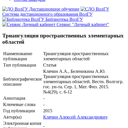
Дистанционное обучение
Система дистанционного образования ВолГУ
Библиотека ВолГУ
Сервис "Личный кабинет"
Триангуляция пространственных элементарных
областей
Наименование
Триангуляция пространственных
публикации
элементарных областей
Тип публикации
Статья
Клячин А.А., Беленикина А.Ю.
Триангуляция пространственных
Библиографическое
элементарных областей. Вестн. Волгогр.
описание
гос. ун-та. Сер. 1, Мат. Физ. 2015.
№4(29), с. 6-12
Аннотация
-
Ключевые cлова
-
Год публикации
2015
Автор(ы)
Клячин Алексей Александрович
Электронная копия
-