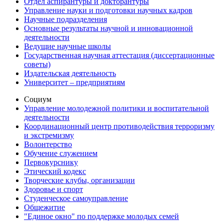
Отдел аспирантуры и докторантуры
Управление науки и подготовки научных кадров
Научные подразделения
Основные результаты научной и инновационной
деятельности
Ведущие научные школы
Государственная научная аттестация (диссертационные
советы)
Издательская деятельность
Университет – предприятиям
Социум
Управление молодежной политики и воспитательной
деятельности
Координационный центр противодействия терроризму
и экстремизму
Волонтерство
Обучение служением
Первокурснику
Этический кодекс
Творческие клубы, организации
Здоровье и спорт
Студенческое самоуправление
Общежитие
"Единое окно" по поддержке молодых семей