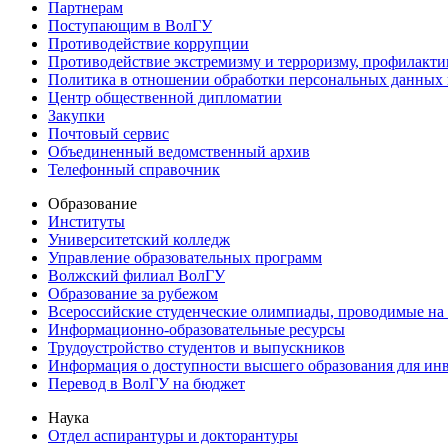
Партнерам
Поступающим в ВолГУ
Противодействие коррупции
Противодействие экстремизму и терроризму, профилакти
Политика в отношении обработки персональных данных
Центр общественной дипломатии
Закупки
Почтовый сервис
Объединенный ведомственный архив
Телефонный справочник
Образование
Институты
Университетский колледж
Управление образовательных программ
Волжский филиал ВолГУ
Образование за рубежом
Всероссийские студенческие олимпиады, проводимые на
Информационно-образовательные ресурсы
Трудоустройство студентов и выпускников
Информация о доступности высшего образования для ин
Перевод в ВолГУ на бюджет
Наука
Отдел аспирантуры и докторантуры