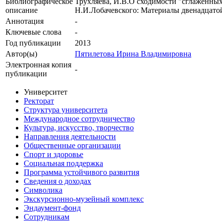
Библиографическое
Трухляева, И.В.О сходимости "сглаженны
описание
Н.И.Лобачевского: Материалы двенадцатой
Аннотация
-
Ключевые cлова
-
Год публикации
2013
Автор(ы)
Пятилетова Ирина Владимировна
Электронная копия
-
публикации
Университет
Ректорат
Структура университета
Международное сотрудничество
Культура, искусство, творчество
Направления деятельности
Общественные организации
Спорт и здоровье
Социальная поддержка
Программа устойчивого развития
Сведения о доходах
Символика
Экскурсионно-музейный комплекс
Эндаумент-фонд
Сотрудникам