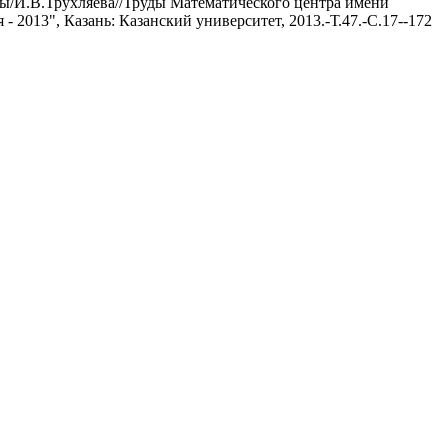
ы/И.В.Трухляева//Труды Математического центра имени
013", Казань: Казанский университет, 2013.-Т.47.-С.17--172