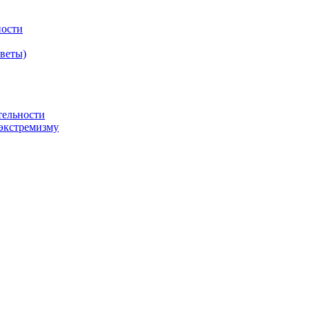
ности
оветы)
тельности
экстремизму