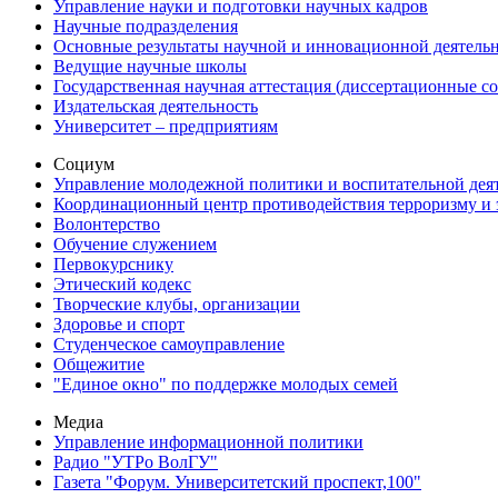
Управление науки и подготовки научных кадров
Научные подразделения
Основные результаты научной и инновационной деятель
Ведущие научные школы
Государственная научная аттестация (диссертационные с
Издательская деятельность
Университет – предприятиям
Социум
Управление молодежной политики и воспитательной дея
Координационный центр противодействия терроризму и 
Волонтерство
Обучение служением
Первокурснику
Этический кодекс
Творческие клубы, организации
Здоровье и спорт
Студенческое самоуправление
Общежитие
"Единое окно" по поддержке молодых семей
Медиа
Управление информационной политики
Радио "УТРо ВолГУ"
Газета "Форум. Университетский проспект,100"