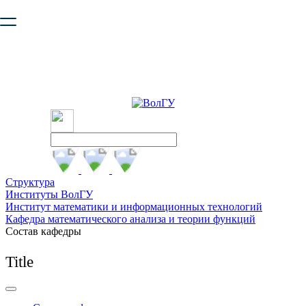
Ваш браузер устарел и не обеспечивает полноценную и
безопасную работу с сайтом. Пожалуйста
обновите браузер
,
чтобы улучшить взаимодействие с сайтом.
Структура
Институты ВолГУ
Институт математики и информационных технологий
Кафедра математического анализа и теории функций
Состав кафедры
Title