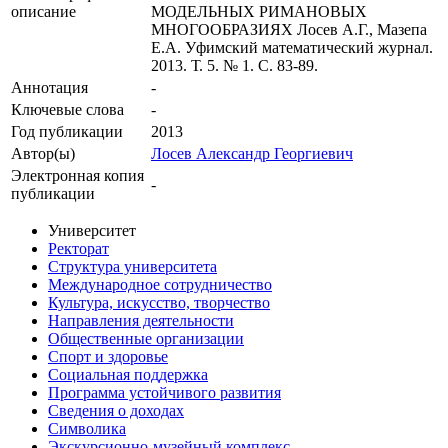
описание
МОДЕЛЬНЫХ РИМАНОВЫХ
МНОГООБРАЗИЯХ Лосев А.Г., Мазепа
Е.А. Уфимский математический журнал.
2013. Т. 5. № 1. С. 83-89.
Аннотация
-
Ключевые cлова
-
Год публикации
2013
Автор(ы)
Лосев Александр Георгиевич
Электронная копия
-
публикации
Университет
Ректорат
Структура университета
Международное сотрудничество
Культура, искусство, творчество
Направления деятельности
Общественные организации
Спорт и здоровье
Социальная поддержка
Программа устойчивого развития
Сведения о доходах
Символика
Экскурсионно-музейный комплекс