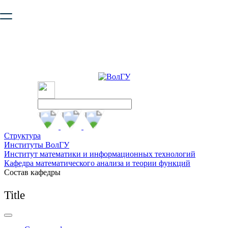
Ваш браузер устарел и не обеспечивает полноценную и
безопасную работу с сайтом. Пожалуйста
обновите браузер
,
чтобы улучшить взаимодействие с сайтом.
Структура
Институты ВолГУ
Институт математики и информационных технологий
Кафедра математического анализа и теории функций
Состав кафедры
Title